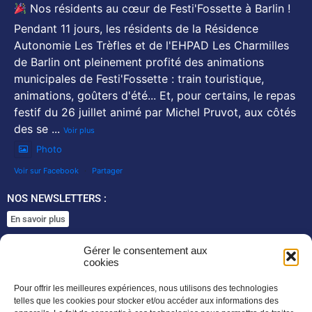
Nos résidents au cœur de Festi'Fossette à Barlin !
Pendant 11 jours, les résidents de la Résidence
Autonomie Les Trèfles et de l'EHPAD Les Charmilles
de Barlin ont pleinement profité des animations
municipales de Festi'Fossette : train touristique,
animations, goûters d'été... Et, pour certains, le repas
festif du 26 juillet animé par Michel Pruvot, aux côtés
des se
...
Voir plus
Photo
Voir sur Facebook
·
Partager
NOS NEWSLETTERS :
En savoir plus
SUIVEZ NOUS SUR :
Gérer le consentement aux
cookies
Pour offrir les meilleures expériences, nous utilisons des technologies
telles que les cookies pour stocker et/ou accéder aux informations des