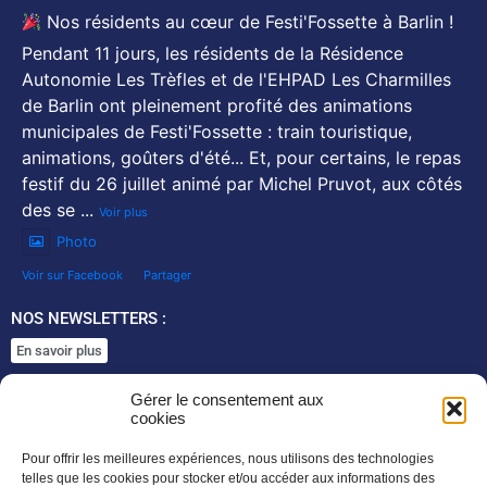
Nos résidents au cœur de Festi'Fossette à Barlin !
Pendant 11 jours, les résidents de la Résidence
Autonomie Les Trèfles et de l'EHPAD Les Charmilles
de Barlin ont pleinement profité des animations
municipales de Festi'Fossette : train touristique,
animations, goûters d'été... Et, pour certains, le repas
festif du 26 juillet animé par Michel Pruvot, aux côtés
des se
...
Voir plus
Photo
Voir sur Facebook
·
Partager
NOS NEWSLETTERS :
En savoir plus
SUIVEZ NOUS SUR :
Gérer le consentement aux
cookies
Pour offrir les meilleures expériences, nous utilisons des technologies
telles que les cookies pour stocker et/ou accéder aux informations des