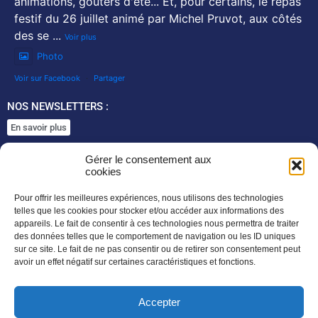
animations, goûters d'été... Et, pour certains, le repas
festif du 26 juillet animé par Michel Pruvot, aux côtés
des se
...
Voir plus
Photo
Voir sur Facebook
·
Partager
NOS NEWSLETTERS :
En savoir plus
SUIVEZ NOUS SUR :
Gérer le consentement aux
cookies
Pour offrir les meilleures expériences, nous utilisons des technologies
telles que les cookies pour stocker et/ou accéder aux informations des
appareils. Le fait de consentir à ces technologies nous permettra de traiter
des données telles que le comportement de navigation ou les ID uniques
sur ce site. Le fait de ne pas consentir ou de retirer son consentement peut
avoir un effet négatif sur certaines caractéristiques et fonctions.
Accepter